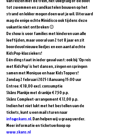
Van reizen met de trein, het vliegtuig of de boot 
tot zwemmen en zandkastelen bouwen op het 
strand en lekker mogen doen wat je wil. Uiteraard 
mag de enige echte Minidisco ook tijdens deze 
vakantie niet ontbreken 😊  
De show is voor families met kinderen van alle 
leeftijden, maar vooral van 2 tot 8 jaar en zit 
boordevol nieuwe liedjes en een aantal echte 
KidsPop-klassiekers!  
Eén ding staat in ieder geval vast: ook bij ‘Op reis 
met KidsPop’ is het dansen, zingen en springen 
samen met Monique en haar KidsToppers!  
Zondag 2 februari 2025 | Aanvang 15:00 uur 
Entree: € 18,00 excl. consumptie   
Skâns Plankje met drankje € 7,50 p.p. 
Skâns Compleet-arrangement € 12,00 p.p.  
Indien het niet lukt met het bestellen van de 
tickets, kunt u een mail sturen naar 
info@skans.nl
. Dan helpen wij u graag verder.
Meer informatie en ticketverkoop op 
www.skans.nl