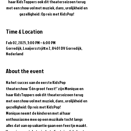
haar KidsToppers ook dit theaterseizoen terug
met een show vol met muziek, dans, vrolijkheid en
gezelligheid: Op reis met KidsPop!
Time & Location
Feb 02, 2025, 3:00 PM – 6:00 PM
Gorredijk, Loaijersstrjitte 2, 8401 DV Gorredijk,
Nederland
About the event
Na het succes van de eerste KidsPop 
theatershow ‘Één groot feest!’ zijn Monique en 
haar KidsToppers ook dit theaterseizoen terug 
met een show vol met muziek, dans, vrolijkheid en 
gezelligheid: Op reis met KidsPop!  
Monique neemt de kinderen met al haar 
enthousiasme mee op een muzikale tocht langs 
alles dat van op vakantie gaan een feestje maakt. 