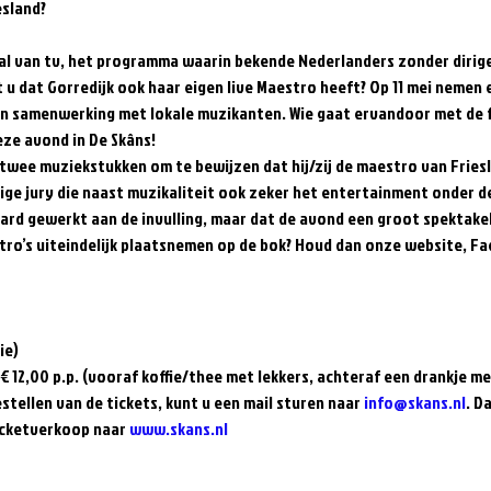
al van tv, het programma waarin bekende Nederlanders zonder dirigee
 u dat Gorredijk ook haar eigen live Maestro heeft? Op 11 mei nemen
 in samenwerking met lokale muzikanten. Wie gaat ervandoor met de fe
eze avond in De Skâns!   
twee muziekstukken om te bewijzen dat hij/zij de maestro van Friesla
ge jury die naast muzikaliteit ook zeker het entertainment onder de 
rd gewerkt aan de invulling, maar dat de avond een groot spektakel
tro’s uiteindelijk plaatsnemen op de bok? Houd dan onze website, Fa
e)   
12,00 p.p. (vooraf koffie/thee met lekkers, achteraf een drankje met
estellen van de tickets, kunt u een mail sturen naar 
info@skans.nl
. D
icketverkoop naar 
www.skans.nl