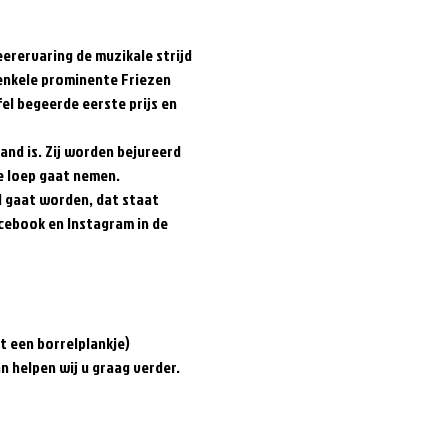
rervaring de muzikale strijd 
 enkele prominente Friezen 
l begeerde eerste prijs en 
nd is. Zij worden bejureerd 
loep gaat nemen.    
 gaat worden, dat staat 
cebook en Instagram in de 
 een borrelplankje)  
an helpen wij u graag verder.