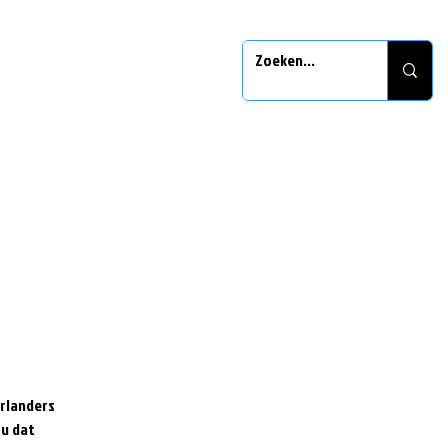
rlanders
 u dat