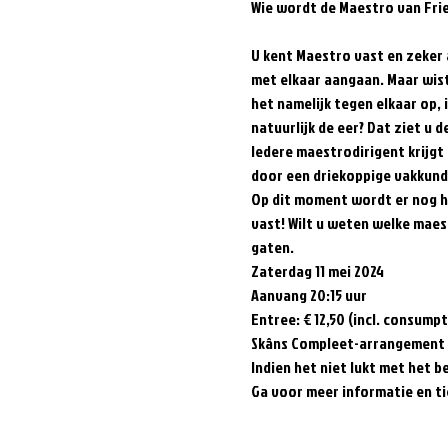
U kent Maestro vast en zeker 
met elkaar aangaan. Maar wist
het namelijk tegen elkaar op,
natuurlijk de eer? Dat ziet u d
Iedere maestrodirigent krijgt 
door een driekoppige vakkundi
Op dit moment wordt er nog ha
vast! Wilt u weten welke maes
gaten.    
Zaterdag 11 mei 2024 
Aanvang 20:15 uur  
Entree: € 12,50 (incl. consumpti
Skâns Compleet-arrangement € 
Indien het niet lukt met het b
Ga voor meer informatie en t