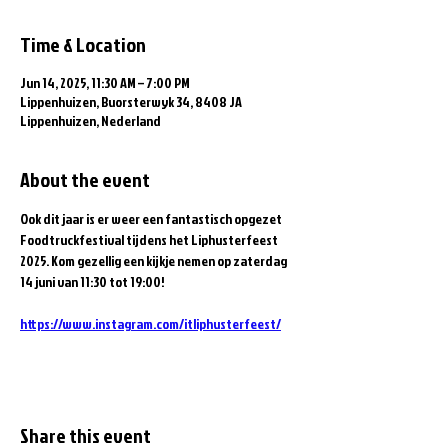
Time & Location
Jun 14, 2025, 11:30 AM – 7:00 PM
Lippenhuizen, Buorsterwyk 34, 8408 JA
Lippenhuizen, Nederland
About the event
Ook dit jaar is er weer een fantastisch opgezet 
Foodtruckfestival tijdens het Liphusterfeest 
2025. Kom gezellig een kijkje nemen op zaterdag 
14 juni van 11:30 tot 19:00!
https://www.instagram.com/itliphusterfeest/
Share this event