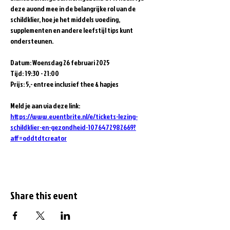
deze avond mee in de belangrijke rol van de 
schildklier, hoe je het middels voeding, 
supplementen en andere leefstijl tips kunt 
ondersteunen.
Datum: Woensdag 26 februari 2025
Tijd: 19:30 - 21:00
Prijs: 5,- entree inclusief thee & hapjes
Meld je aan via deze link: 
https://www.eventbrite.nl/e/tickets-lezing-
schildklier-en-gezondheid-1076472982669?
aff=oddtdtcreator
Share this event