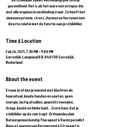
gezondheid. Het is als het ware een octopus die
met alle organen in verbinding staat. Zo heeft het
immuunsysteem, stress, darmen en hersenen een
directe relatie met de functie van je schildklier.
Time & Location
Feb 26, 2025, 7:30 PM – 9:00 PM
Gorredijk, Langewal 8 B, 8401 DD Gorredijk,
Nederland
About the event
Ervaar je of ken je iemand met klachten als 
haaruitval, koude handen en voeten, geen 
energie, lastig afvallen, gewichtstoename, 
droge, koude en bleke huid… Grote kans dat je 
schildklier op de rem trapt. Orthomoleculair 
Natuurgeneeskundig Therapeut & Darmspecialist 
Bianca Lanenga van Kerngezond & Fit neemt je 