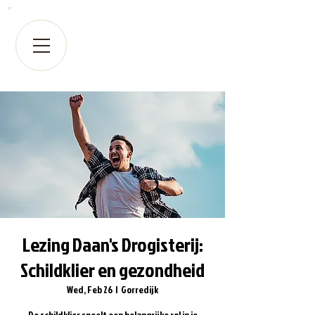
Lezing Daan's Drogisterij:
Schildklier en gezondheid
Wed, Feb 26
  |  
Gorredijk
De schildklier speelt een belangrijke rol in je