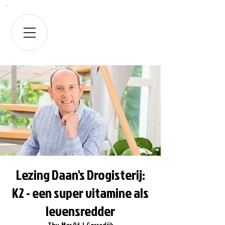
Lezing Daan's Drogisterij:
K2 - een super vitamine als
levensredder
Thu, Mar 06
  |  
Gorredijk