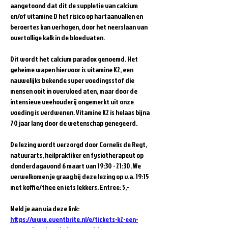
aangetoond dat dit de suppletie van calcium 
en/of vitamine D het risico op hartaanvallen en 
beroertes kan verhogen, door het neerslaan van 
overtollige kalk in de bloedvaten.
Dit wordt het calcium paradox genoemd. Het 
geheime wapen hiervoor is vitamine K2, een 
nauwelijks bekende super voedingsstof die 
mensen ooit in overvloed aten, maar door de 
intensieve veehouderij ongemerkt uit onze 
voeding is verdwenen. Vitamine K2 is helaas bijna 
70 jaar lang door de wetenschap genegeerd.
De lezing wordt verzorgd door Cornelis de Regt, 
natuurarts, heilpraktiker en fysiotherapeut op 
donderdagavond 6 maart van 19:30 - 21:30. We 
verwelkomen je graag bij deze lezing op v.a. 19:15 
met koffie/thee en iets lekkers. Entree: 5,-
Meld je aan via deze link: 
https://www.eventbrite.nl/e/tickets-k2-een-