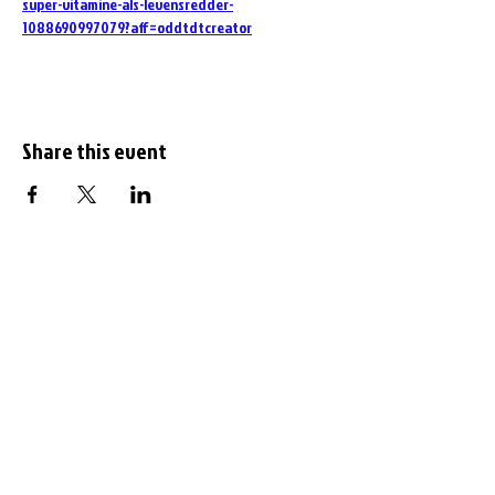
super-vitamine-als-levensredder-
1088690997079?aff=oddtdtcreator
Share this event