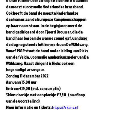
divisie 14 keer voor zich op te eisen en is daarmee 
de meest succesvolle Nederlandse brassband. 
Ook heeft de band de meeste Nederlandse 
deelnames aan de Europese Kampioenschappen 
op haar naam staan. In de beginjaren werd de 
band gedirigeerd door Tjeerd Brouwer, die de 
band haar beroemde warme sound gaf, vandaag 
de dag nog steeds hét kenmerk van De Wâldsang. 
Vanaf 1989 staat de band onder leiding van Rieks 
van der Velde, voormalig euphoniumspeler van De 
Wâldsang. Naast dirigent is Rieks ook een 
begenadigd arrangeur.  
Zondag 11 december 2022  
Aanvang 15.00 uur  
Entree: €15,00 (incl. consumptie)  
Skâns drankje met een plankje € 7,50   (na afloop 
van de voorstelling)
Meer informatie en tickets: 
https://skans.nl