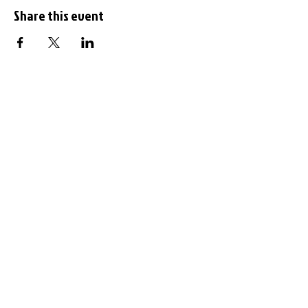
Share this event
Subscribe to the
newsletter
Enter your email address here: