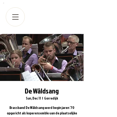
De Wâldsang
Sun, Dec 11
  |  
Gorredijk
Brassband De Wâldsang werd begin jaren ’70
opgericht als koperensemble van de plaatselijke