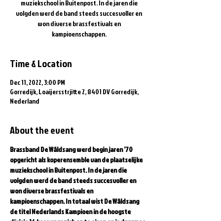
muziekschool in Buitenpost. In de jaren die
volgden werd de band steeds succesvoller en
won diverse brassfestivals en
kampioenschappen.
Time & Location
Dec 11, 2022, 3:00 PM
Gorredijk, Loaijersstrjitte 2, 8401 DV Gorredijk,
Nederland
About the event
Brassband De Wâldsang werd begin jaren ’70 
opgericht als koperensemble van de plaatselijke 
muziekschool in Buitenpost. In de jaren die 
volgden werd de band steeds succesvoller en 
won diverse brassfestivals en 
kampioenschappen. In totaal wist De Wâldsang 
de titel Nederlands Kampioen in de hoogste 