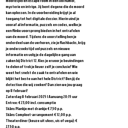
moordspel en escape room in één vol humor, 
mysterie en intrige. Jij bent degene die de moord 
kan oplossen. In de voorbereiding krijgt je al 
toegang tot het digitale dossier. Hierin vind je 
vooraf al informatie, puzzels en codes, welke je 
een flinke voorsprong bieden in het ontrafelen 
van de moord. Tijdens de voorstelling ben je 
onderdeel van de verhoren, zie je flashbacks, krijg 
je onderzoekstijd vol puzzels en nieuwe 
informatie en volg je de dagelijkse gang van 
zaken bij District 12. Kies je ervoor je bevindingen 
te delen of trek je liever zelf je conclusie? Wie 
weet het snelst de zaak te ontrafelen en wie 
blijkt het beste van het hele District? Ben jij de 
detective die wij zoeken? Dan zien we jou graag 
op 8 februari!  
Zaterdag 8 februari 2025 | Aanvang 20:15 uur 
Entree: € 23,00 incl. consumptie   
Skâns Plankje met drankje € 7,50 p.p. 
Skâns Compleet-arrangement € 12,00 p.p. 
Theaterdiner (keuze uit vlees, vis of vega): € 
27,50 p.p.  