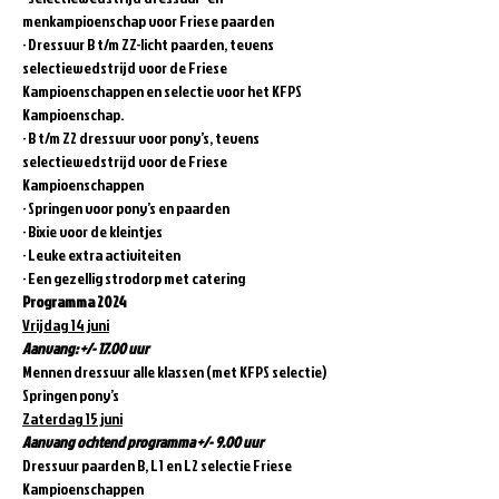
menkampioenschap voor Friese paarden
· Dressuur B t/m ZZ-licht paarden, tevens 
selectiewedstrijd voor de Friese 
Kampioenschappen en selectie voor het KFPS 
Kampioenschap.
· B t/m Z2 dressuur voor pony’s, tevens 
selectiewedstrijd voor de Friese 
Kampioenschappen
· Springen voor pony’s en paarden
· Bixie voor de kleintjes
· Leuke extra activiteiten
· Een gezellig strodorp met catering
Programma 2024
Vrijdag 14 juni
Aanvang: +/- 17.00 uur
Mennen dressuur alle klassen (met KFPS selectie)
Springen pony’s
Zaterdag 15 juni
Aanvang ochtend programma +/- 9.00 uur
Dressuur paarden B, L1 en L2 selectie Friese 
Kampioenschappen