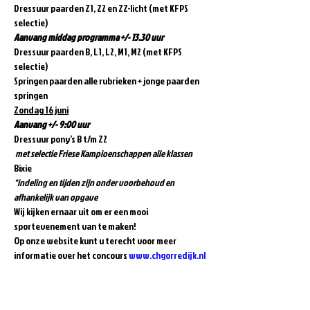
Dressuur paarden Z1, Z2 en ZZ-licht (met KFPS 
selectie)
Aanvang middag programma +/- 13.30 uur
Dressuur paarden B, L1, L2, M1, M2 (met KFPS 
selectie)
Springen paarden alle rubrieken + jonge paarden 
springen
Zondag 16 juni
Aanvang +/- 9:00 uur
Dressuur pony’s B t/m Z2

met selectie Friese Kampioenschappen alle klassen
Bixie
*indeling en tijden zijn onder voorbehoud en 
afhankelijk van opgave
Wij kijken ernaar uit om er een mooi 
sportevenement van te maken!
Op onze website kunt u terecht voor meer 
informatie over het concours 
www.chgorredijk.nl