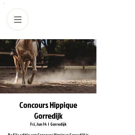
Concours Hippique
Gorredijk
Fri, Jun 14
  |  
Gorredijk
De 52e editie van Concours Hippique Gorredijk is