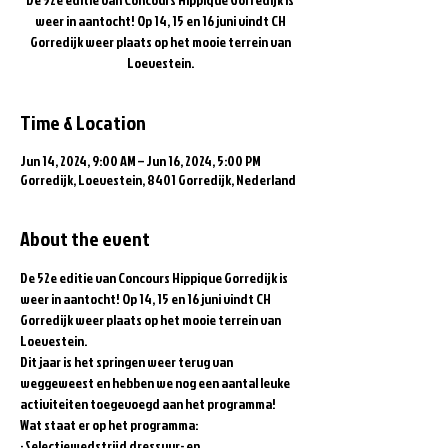
weer in aantocht! Op 14, 15 en 16 juni vindt CH
Gorredijk weer plaats op het mooie terrein van
Loevestein.
Time & Location
Jun 14, 2024, 9:00 AM – Jun 16, 2024, 5:00 PM
Gorredijk, Loevestein, 8401 Gorredijk, Nederland
About the event
De 52e editie van Concours Hippique Gorredijk is 
weer in aantocht! Op 14, 15 en 16 juni vindt CH 
Gorredijk weer plaats op het mooie terrein van 
Loevestein.
Dit jaar is het springen weer terug van 
weggeweest en hebben we nog een aantal leuke 
activiteiten toegevoegd aan het programma!
Wat staat er op het programma:
· Selectiewedstrijd dressuur- en 