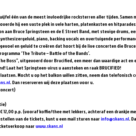
ijfel één van de meest invloedrijke rocksterren aller tijden. Samen me
erde hij een vaste plek in vele harten, platenkasten en hitparades. 
on aan Bruce Springsteen en de E Street Band, met stevige drums, ee
synthesizergeluid, piano, backing vocals en overtuigende performan
gevoel en geluid te creëren dat hoort bij de live concerten die Bruce
rogramma ‘The Tribute – Battle of the Bands’.   
he Boss”, uitgevoerd door Brucified, een meer dan waardige act en 
d! Laat het Springteen-virus u aansteken en raak BRUCIFIED!   
laatsen. Mocht u op het balkon willen zitten, neem dan telefonisch c
ns.nl
. Dan reserveren wij deze plaatsen voor u.  
concert) 
e)   
12,00 p.p. (vooraf koffie/thee met lekkers, achteraf een drankje met
estellen van de tickets, kunt u een mail sturen naar 
info@skans.nl
. D
icketverkoop naar 
www.skans.nl