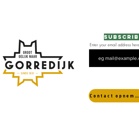
Subscrib
Enter your email address her
 the area
Contact opnemen