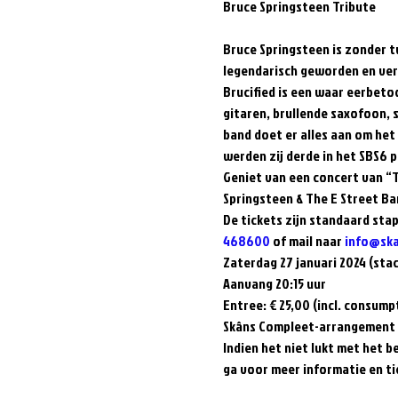
Bruce Springsteen is zonder tw
legendarisch geworden en verov
Brucified is een waar eerbeto
gitaren, brullende saxofoon, 
band doet er alles aan om het 
werden zij derde in het SBS6 p
Geniet van een concert van “T
Springsteen & The E Street Ban
De tickets zijn standaard stap
468600
 of mail naar 
info@ska
Zaterdag 27 januari 2024 (sta
Aanvang 20:15 uur  
Entree: € 25,00 (incl. consumpti
Skâns Compleet-arrangement € 
Indien het niet lukt met het b
ga voor meer informatie en t