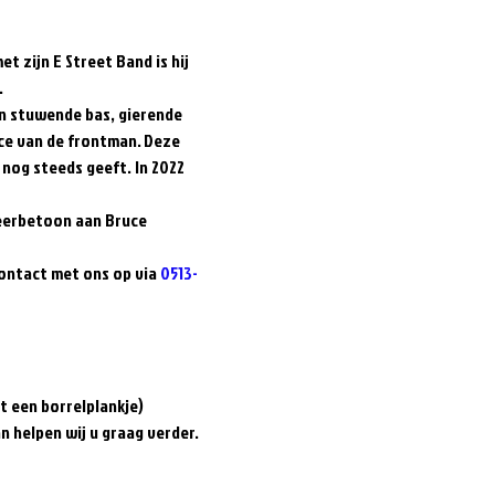
t zijn E Street Band is hij 
  
n stuwende bas, gierende 
ce van de frontman. Deze 
 nog steeds geeft. In 2022 
eerbetoon aan Bruce 
ontact met ons op via 
0513-
 een borrelplankje)  
an helpen wij u graag verder.