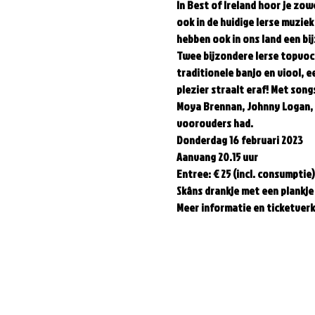
In Best of Ireland hoor je zow
ook in de huidige Ierse muziek
hebben ook in ons land een bi
Twee bijzondere Ierse topvoca
traditionele banjo en viool, 
plezier straalt eraf! Met song
Moya Brennan, Johnny Logan, D
voorouders had.  
Donderdag 16 februari 2023  
Aanvang 20.15 uur  
Entree: € 25 (incl. consumptie) 
Skâns drankje met een plankje 
Meer informatie en ticketver