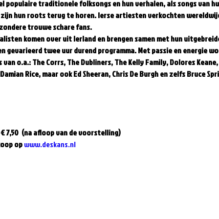
el populaire traditionele folksongs en hun verhalen, als songs van hu
 zijn hun roots terug te horen. Ierse artiesten verkochten wereldwij
jzondere trouwe schare fans. 
listen komen over uit Ierland en brengen samen met hun uitgebreide
een gevarieerd twee uur durend programma. Met passie en energie wo
s van o.a.: The Corrs, The Dubliners, The Kelly Family, Dolores Keane,
amian Rice, maar ook Ed Sheeran, Chris De Burgh en zelfs Bruce Sprin
 
€ 7,50  (na afloop van de voorstelling)
koop op 
www.deskans.nl