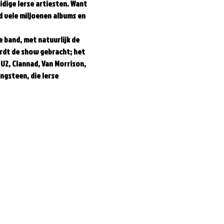
idige Ierse artiesten. Want 
d vele miljoenen albums en 
 band, met natuurlijk de 
rdt de show gebracht; het 
 U2, Clannad, Van Morrison, 
gsteen, die Ierse 