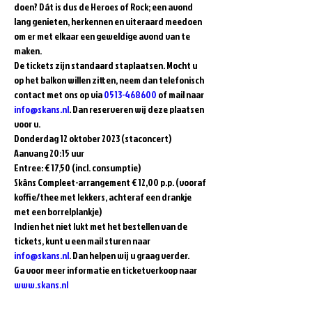
doen? Dát is dus de Heroes of Rock; een avond 
lang genieten, herkennen en uiteraard meedoen 
om er met elkaar een geweldige avond van te 
maken.    
De tickets zijn standaard staplaatsen. Mocht u 
op het balkon willen zitten, neem dan telefonisch 
contact met ons op via 
0513-468600
 of mail naar 
info@skans.nl
. Dan reserveren wij deze plaatsen 
voor u.  
Donderdag 12 oktober 2023 (staconcert) 
Aanvang 20:15 uur  
Entree: € 17,50 (incl. consumptie)   
Skâns Compleet-arrangement € 12,00 p.p. (vooraf 
koffie/thee met lekkers, achteraf een drankje 
met een borrelplankje)  
Indien het niet lukt met het bestellen van de 
tickets, kunt u een mail sturen naar 
info@skans.nl
. Dan helpen wij u graag verder.
Ga voor meer informatie en ticketverkoop naar 
www.skans.nl