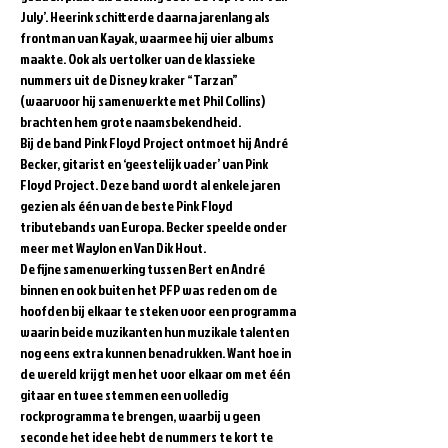
July’. Heerink schitterde daarna jarenlang als 
frontman van Kayak, waarmee hij vier albums 
maakte. Ook als vertolker van de klassieke 
nummers uit de Disney kraker “Tarzan” 
(waarvoor hij samenwerkte met Phil Collins) 
brachten hem grote naamsbekendheid.     
Bij de band Pink Floyd Project ontmoet hij André 
Becker, gitarist en ‘geestelijk vader’ van Pink 
Floyd Project. Deze band wordt al enkele jaren 
gezien als één van de beste Pink Floyd 
tributebands van Europa. Becker speelde onder 
meer met Waylon en Van Dik Hout.    
De fijne samenwerking tussen Bert en André 
binnen en ook buiten het PFP was reden om de 
hoofden bij elkaar te steken voor een programma 
waarin beide muzikanten hun muzikale talenten 
nog eens extra kunnen benadrukken. Want hoe in 
de wereld krijgt men het voor elkaar om met één 
gitaar en twee stemmen een volledig 
rockprogramma te brengen, waarbij u geen 
seconde het idee hebt de nummers te kort te 