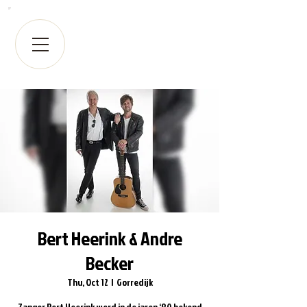
Bert Heerink & Andre
Becker
Thu, Oct 12
  |  
Gorredijk
Zanger Bert Heerink werd in de jaren ‘80 bekend