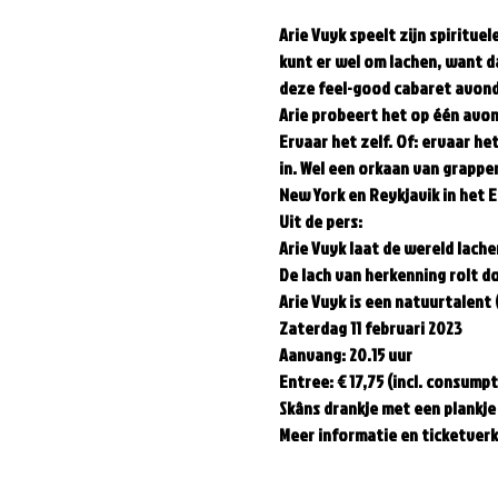
Arie Vuyk speelt zijn spiritu
kunt er wel om lachen, want da
deze feel-good cabaret avond!
Arie probeert het op één avond
Ervaar het zelf. Of: ervaar het
in. Wel een orkaan van grappen
New York en Reykjavik in het En
Uit de pers:  
Arie Vuyk laat de wereld lach
De lach van herkenning rolt do
Arie Vuyk is een natuurtalent 
Zaterdag 11 februari 2023 
Aanvang: 20.15 uur 
Entree: € 17,75 (incl. consumpti
Skâns drankje met een plankje 
Meer informatie en ticketver