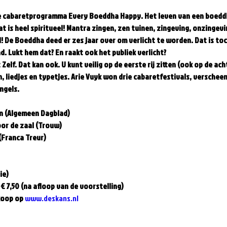
ele cabaretprogramma Every Boeddha Happy. Het leven van een boeddhi
t is heel spiritueel! Mantra zingen, zen tuinen, zingeving, onzingevin
 De Boeddha deed er zes jaar over om verlicht te worden. Dat is toch
. Lukt hem dat? En raakt ook het publiek verlicht?
 Zelf. Dat kan ook. U kunt veilig op de eerste rij zitten (ook op de ach
, liedjes en typetjes. Arie Vuyk won drie cabaretfestivals, verscheen 
gels.  
en (Algemeen Dagblad) 
or de zaal (Trouw) 
(Franca Treur)  
e)  
€ 7,50 (na afloop van de voorstelling)
koop op 
www.deskans.nl