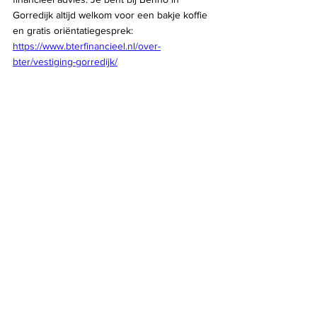
Gorredijk altijd welkom voor een bakje koffie 
en gratis oriëntatiegesprek: 
https://www.bterfinancieel.nl/over-
bter/vestiging-gorredijk/
Vond je dit een leuke blog? Vergeet dan ook 
zeker niet om de andere verhalen van 
ondernemers in Gorredijk te lezen. Je vind 
ze hieronder of op onze verhalen pagina.
Maak kennis met de ondernemers
Alles weergeven
Recente blogposts