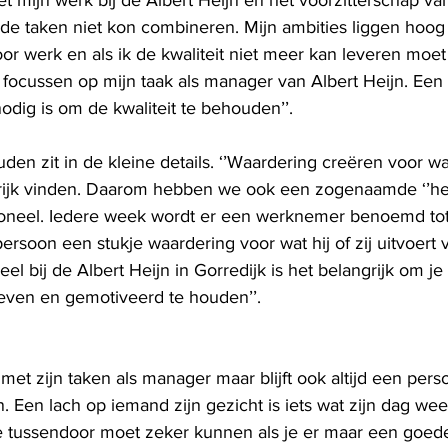
et mijn werk bij de Albert Heijn en het voorzitterschap va
ide taken niet kon combineren. Mijn ambities liggen hoog
oor werk en als ik de kwaliteit niet meer kan leveren moet
 focussen op mijn taak als manager van Albert Heijn. Een 
nodig is om de kwaliteit te behouden’’.
uden zit in de kleine details. ‘’Waardering creëren voor w
grijk vinden. Daarom hebben we ook een zogenaamde ‘’he
soneel. Iedere week wordt er een werknemer benoemd tot
ersoon een stukje waardering voor wat hij of zij uitvoert 
 bij de Albert Heijn in Gorredijk is het belangrijk om je
geven en gemotiveerd te houden’’.
met zijn taken als manager maar blijft ook altijd een pers
n. Een lach op iemand zijn gezicht is iets wat zijn dag we
je tussendoor moet zeker kunnen als je er maar een goede