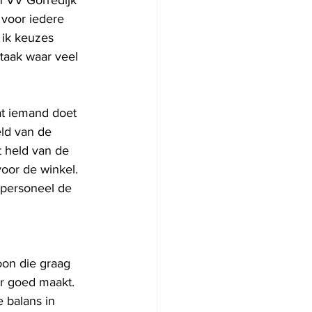
n VV Gorredijk 
 voor iedere 
 ik keuzes 
taak waar veel 
at iemand doet 
ld van de 
 held van de 
voor de winkel. 
 personeel de 
oon die graag 
er goed maakt. 
 balans in 