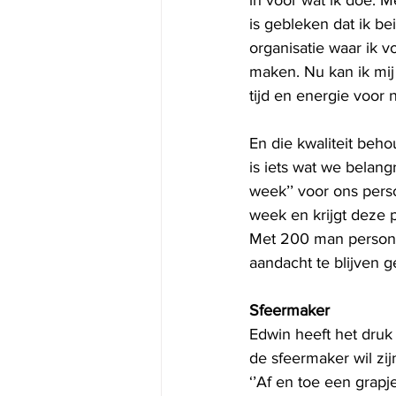
in voor wat ik doe. M
is gebleken dat ik be
organisatie waar ik v
maken. Nu kan ik mij
tijd en energie voor 
En die kwaliteit beho
is iets wat we belan
week’’ voor ons per
week en krijgt deze p
Met 200 man personeel
aandacht te blijven 
Sfeermaker
Edwin heeft het druk 
de sfeermaker wil zij
‘’Af en toe een grap