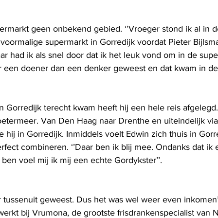
ermarkt geen onbekend gebied. ‘’Vroeger stond ik al in 
oormalige supermarkt in Gorredijk voordat Pieter Bijlsma
r had ik als snel door dat ik het leuk vond om in de supe
er een doener dan een denker geweest en dat kwam in de
 Gorredijk terecht kwam heeft hij een hele reis afgelegd
termeer. Van Den Haag naar Drenthe en uiteindelijk via
hij in Gorredijk. Inmiddels voelt Edwin zich thuis in Gorre
rfect combineren. ‘’Daar ben ik blij mee. Ondanks dat ik 
ben voel mij ik mij een echte Gordykster’’.
 er tussenuit geweest. Dus het was wel weer even inkomen’
werkt bij Vrumona, de grootste frisdrankenspecialist van 