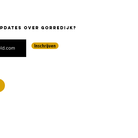
m werkelijkheid gemaakt
updates over Gorredijk?
Inschrijven