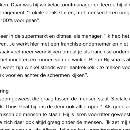
en. Daar was hij winkelaccountmanager en leerde hij al 
nagement. ‘’Lokale deals sluiten, met mensen leren omg
d 100% voor gaan’’. 
eer in de supermarkt en ditmaal als manager. ’’Ik heb het
ven. Je werkt hier met een franchise-ondernemer en niet b
t vaak veel meer werk kijken omdat je als franchise onder
 het inrichten en runnen van de winkel. Pieter Bijlsma is a
n weet zijn winkel steeds weer aantrekkelijk te maken voo
rk voor én achter de schermen kijken’’.
ring
ersoon geweest die graag tussen de mensen staat. Sociale 
k. Thuis staat bij ons de deur ook altijd open’’. Als geen 
tussen de mensen te staan. Hij is jaren voorzitter gewees
 zich daar ook altijd graag onder de mensen. ‘’Ik zet mij a