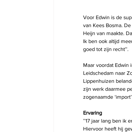
Voor Edwin is de sup
van Kees Bosma. De v
Heijn van maakte. Daa
Ik ben ook altijd me
goed tot zijn recht’’.
Maar voordat Edwin in
Leidschedam naar Zoe
Lippenhuizen belande 
zijn werk daarmee pe
zogenaamde ‘import’ 
Ervaring
’’17 jaar lang ben ik
Hiervoor heeft hij ge