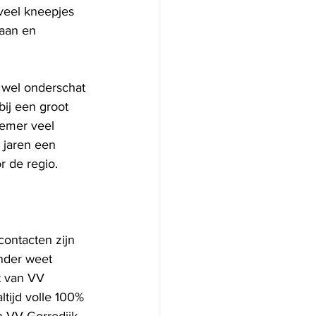
veel kneepjes 
aan en 
 wel onderschat 
ij een groot 
nemer veel 
l jaren een 
r de regio. 
contacten zijn 
ander weet 
t van VV 
ltijd volle 100% 