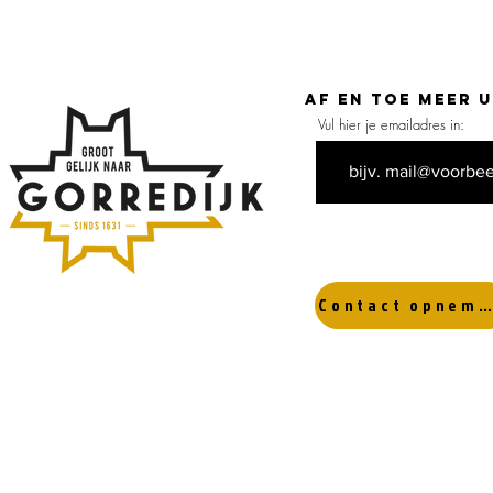
bossen
droo
Af en toe meer 
Vul hier je emailadres in:
Contact opnemen